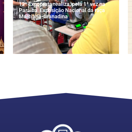
12ª Expoprata realiza, pela 1ª vez na
Paraíba, Exposição Nacional da raça
Murciana-Granadina