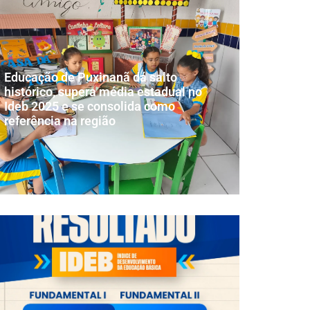
Educação de Puxinanã dá salto
histórico, supera média estadual no
Ideb 2025 e se consolida como
referência na região