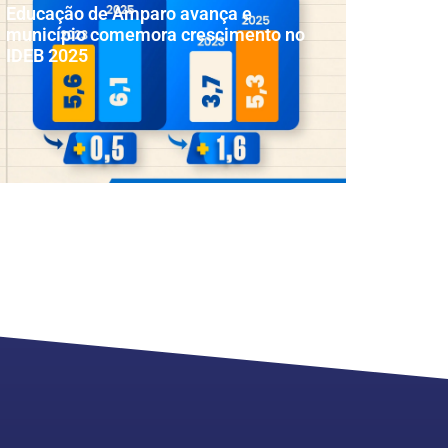
Educação de Amparo avança e
município comemora crescimento no
IDEB 2025