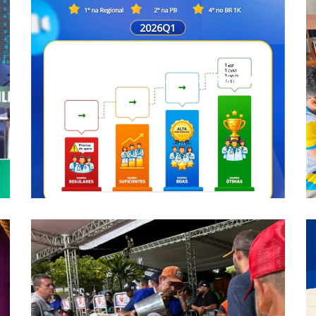
Parari é destaque na Atenção Primária
à Saúde