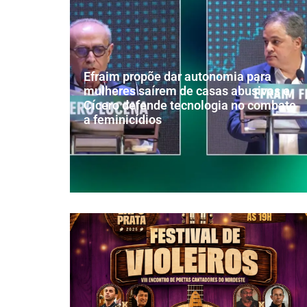
Efraim propõe dar autonomia para
mulheres saírem de casas abusivas e
Cícero defende tecnologia no combate
a feminicídios