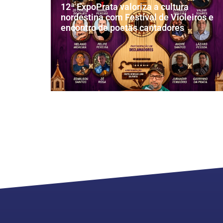
12ª ExpoPrata valoriza a cultura
nordestina com Festival de Violeiros e
encontro de poetas cantadores